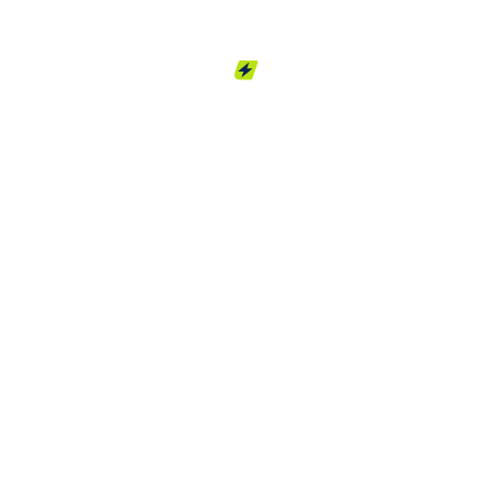
Balloon
Pai Gow
JetX
SmartSoft
Betsoft
SmartSoft